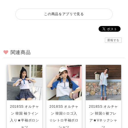
この商品をアプリで見る
通報する
関連商品
2018SS オルチャ
2018SS オルチャ
2018SS オルチャ
ン 韓国 袖ライン
ン 韓国☆ロゴ入
ン 韓国☆裾フレ
入り★半袖ポロシ
☆レトロ半袖ポロ
ア★Vネックシャ
ャツ
シャツ
ツ