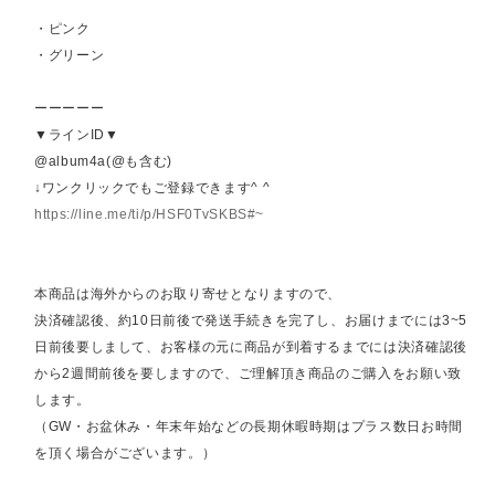
・ピンク
・グリーン
ーーーーー
▼ラインID▼
@album4a(@も含む)
↓ワンクリックでもご登録できます^ ^
https://line.me/ti/p/HSF0TvSKBS#~
本商品は海外からのお取り寄せとなりますので、
決済確認後、約10日前後で発送手続きを完了し、お届けまでには3~5
日前後要しまして、お客様の元に商品が到着するまでには決済確認後
から2週間前後を要しますので、ご理解頂き商品のご購入をお願い致
します。
（GW・お盆休み・年末年始などの長期休暇時期はプラス数日お時間
を頂く場合がございます。）