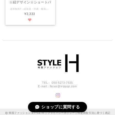
☆紐デザイン☆ショートパ
ンツ
送料無料‼（北海道・沖縄・離島にお住まいの方は別途333円かかります） ★期間限定6,980円→3,333円 ーーーー 大人気☆ 紐付きデザインのハイウエストデニムショートパンツ！ ↓↓サイズ↓↓ S ウエスト66cm 着丈30cm M ウエスト70cm 着丈31cm L ウエスト74cm 着丈32cm ↓↓カラー↓↓ ・ホワイト ・ブラック ・ブルー ーーーーー ▼ラインID▼ @album4a(@も含む) ↓ワンクリックでもご登録できます^ ^ https://line.me/ti/p/HSF0TvSKBS#~ 本商品は海外からのお取り寄せとなりますので、 決済確認後、約10日前後で発送手続きを完了し、お届けまでには3~5日前後要しまして、お客様の元に商品が到着するまでには決済確認後から2週間前後を要しますので、ご理解頂き商品のご購入をお願い致します。 （GW・お盆休み・年末年始などの長期休暇時期はプラス数日お時間を頂く場合がございます。） 【検索ワード】 韓国ファッション・オルチャン・原宿系・おしゃれ・オシャレ・プチプラ・プチプラコーデ・ファッション・カジュアル・通販・可愛い・セレクトショップ
¥3,333
TEL： 050-5273-7535
E-mail：
faces@tripppp.com
ショップに質問する
韓国ファッション-STYLE-H- |
プライバシーポリシー
|
特定商取引法に基づく表記