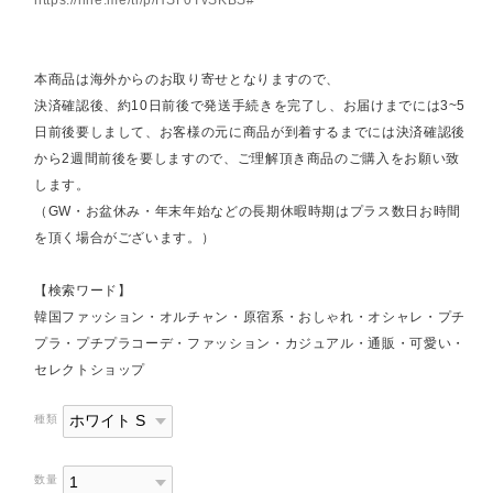
https://line.me/ti/p/HSF0TvSKBS#~
本商品は海外からのお取り寄せとなりますので、
決済確認後、約10日前後で発送手続きを完了し、お届けまでには3~5
日前後要しまして、お客様の元に商品が到着するまでには決済確認後
から2週間前後を要しますので、ご理解頂き商品のご購入をお願い致
します。
（GW・お盆休み・年末年始などの長期休暇時期はプラス数日お時間
を頂く場合がございます。）
【検索ワード】
韓国ファッション・オルチャン・原宿系・おしゃれ・オシャレ・プチ
プラ・プチプラコーデ・ファッション・カジュアル・通販・可愛い・
セレクトショップ
種類
数量