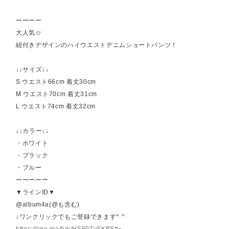
ーーーー
大人気☆
紐付きデザインのハイウエストデニムショートパンツ！
↓↓サイズ↓↓
S ウエスト66cm 着丈30cm
M ウエスト70cm 着丈31cm
L ウエスト74cm 着丈32cm
↓↓カラー↓↓
・ホワイト
・ブラック
・ブルー
ーーーーー
▼ラインID▼
@album4a(@も含む)
↓ワンクリックでもご登録できます^ ^