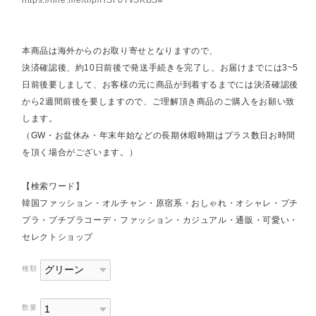
https://line.me/ti/p/HSF0TvSKBS#~
本商品は海外からのお取り寄せとなりますので、
決済確認後、約10日前後で発送手続きを完了し、お届けまでには3~5
日前後要しまして、お客様の元に商品が到着するまでには決済確認後
から2週間前後を要しますので、ご理解頂き商品のご購入をお願い致
します。
（GW・お盆休み・年末年始などの長期休暇時期はプラス数日お時間
を頂く場合がございます。）
【検索ワード】
韓国ファッション・オルチャン・原宿系・おしゃれ・オシャレ・プチ
プラ・プチプラコーデ・ファッション・カジュアル・通販・可愛い・
セレクトショップ
種類
数量