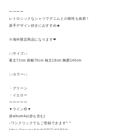
ーーーー
レトロシックなシャツでデニムとの相性も抜群！
派手デザイン好きにおすすめ★
※海外限定商品になります❤︎
↓↓サイズ↓↓
着丈72cm 肩幅70cm 袖丈18cm 胸囲140cm
↓↓カラー↓↓
・グリーン
・イエロー
ーーーーー
▼ラインID▼
@album4a(@も含む)
↓ワンクリックでもご登録できます^ ^