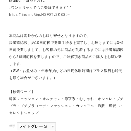
@album4a(@も含む)
↓ワンクリックでもご登録できます^ ^
https://line.me/ti/p/HSF0TvSKBS#~
本商品は海外からのお取り寄せとなりますので、
決済確認後、約10日前後で発送手続きを完了し、お届けまでには3~5
日前後要しまして、お客様の元に商品が到着するまでには決済確認後
から2週間前後を要しますので、ご理解頂き商品のご購入をお願い致
します。
（GW・お盆休み・年末年始などの長期休暇時期はプラス数日お時間
を頂く場合がございます。）
【検索ワード】
韓国ファッション・オルチャン・原宿系・おしゃれ・オシャレ・プチ
プラ・プチプラコーデ・ファッション・カジュアル・通販・可愛い・
セレクトショップ
種類