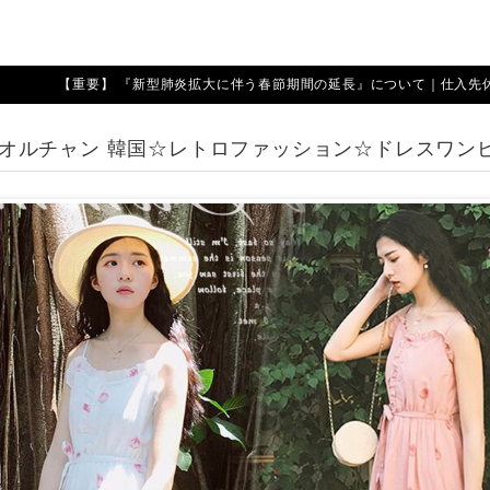
【重要】 『新型肺炎拡大に伴う春節期間の延長』について｜仕入先休業期
SS オルチャン 韓国☆レトロファッション☆ドレスワン