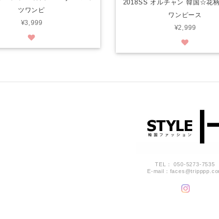
2018SS オルチャン 韓国☆花
ツワンピ
ワンピース
¥3,999
¥2,999
TEL： 050-5273-7535
E-mail：
faces@tripppp.c