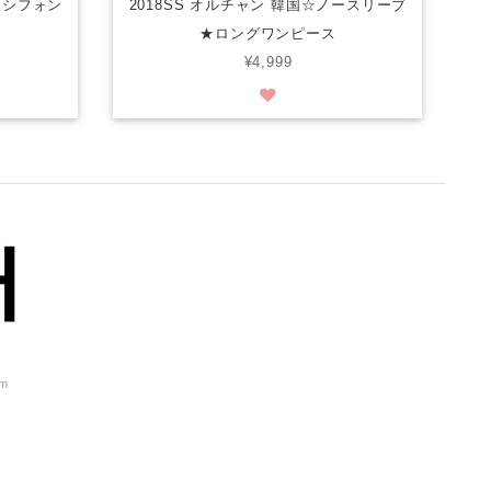
柄シフォン
2018SS オルチャン 韓国☆ノースリーブ
★ロングワンピース
¥4,999
om