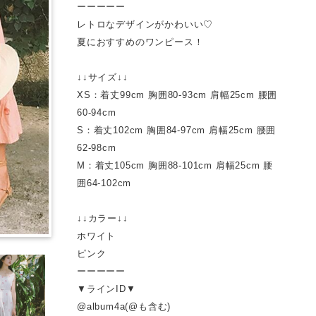
ーーーーー
レトロなデザインがかわいい♡
夏におすすめのワンピース！
↓↓サイズ↓↓
XS：着丈99cm 胸囲80-93cm 肩幅25cm 腰囲
60-94cm
S：着丈102cm 胸囲84-97cm 肩幅25cm 腰囲
62-98cm
M：着丈105cm 胸囲88-101cm 肩幅25cm 腰
囲64-102cm
↓↓カラー↓↓
ホワイト
ピンク
ーーーーー
▼ラインID▼
@album4a(@も含む)