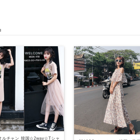
品
S オルチャン 韓国☆2way☆Tシャ