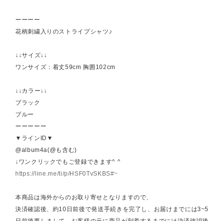
ーーーー
花柄刺繍入りのストライプシャツ♪
↓↓サイズ↓↓
ワンサイズ：着丈59cm 胸囲102cm
↓↓カラー↓↓
ブラック
ブルー
ーーーーー
▼ラインID▼
@album4a(@も含む)
↓ワンクリックでもご登録できます^ ^
https://line.me/ti/p/HSF0TvSKBS#~
本商品は海外からのお取り寄せとなりますので、
決済確認後、約10日前後で発送手続きを完了し、お届けまでには3~5