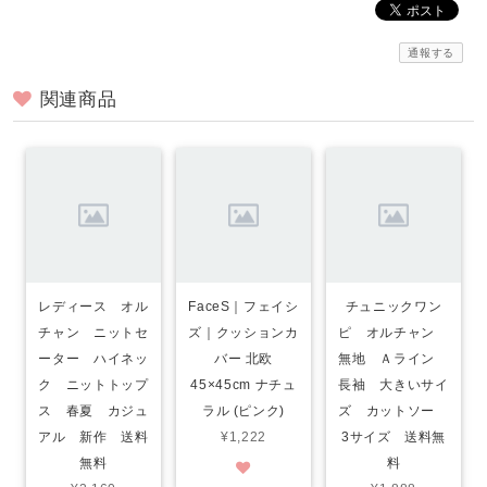
通報する
関連商品
レディース オル
FaceS｜フェイシ
チュニックワン
チャン ニットセ
ズ｜クッションカ
ピ オルチャン
ーター ハイネッ
バー 北欧
無地 Ａライン
ク ニットトップ
45×45cm ナチュ
長袖 大きいサイ
ス 春夏 カジュ
ラル (ピンク)
ズ カットソー
アル 新作 送料
¥1,222
3サイズ 送料無
無料
料