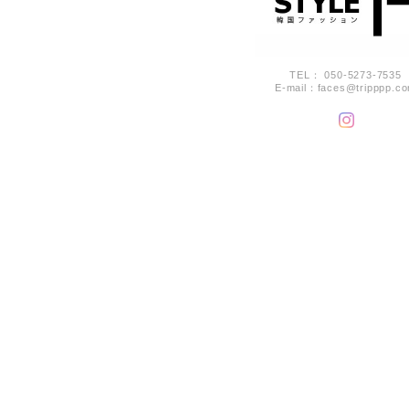
TEL： 050-5273-7535
E-mail：
faces@tripppp.c