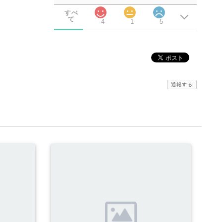
すべ
て
4
1
5
通報する