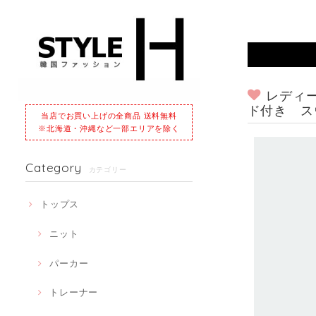
レディ
ド付き ス
当店でお買い上げの全商品 送料無料
※北海道・沖縄など一部エリアを除く
Category
カテゴリー
トップス
ニット
パーカー
トレーナー