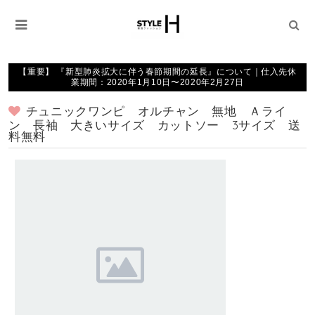
【重要】 『新型肺炎拡大に伴う春節期間の延長』について｜仕入先休
業期間：2020年1月10日〜2020年2月27日
チュニックワンピ オルチャン 無地 Ａライ
ン 長袖 大きいサイズ カットソー 3サイズ 送
料無料