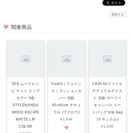
通報する
関連商品
3CE ムードレシ
FaceS｜フェイシ
LAZA A4ファイル
ピ マット リップ
ズ｜クッションカ
ナチュラルテイス
カラー 5色
バー 北欧
ト 北欧 ガーリー
STYLENANDA
45×45cm ナチュ
キャンパス トー
MOOD RECIPE
ラル (フクロウ)
トバッグ tote bag
MATTE LIP
¥1,444
(ナチュラル)
COLOR
¥1,000