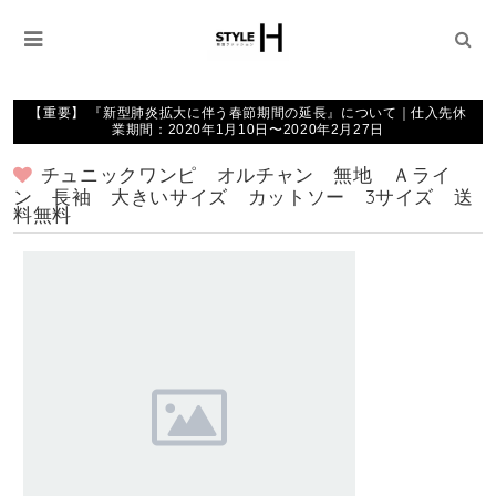
【重要】 『新型肺炎拡大に伴う春節期間の延長』について｜仕入先休
業期間：2020年1月10日〜2020年2月27日
チュニックワンピ オルチャン 無地 Ａライ
ン 長袖 大きいサイズ カットソー 3サイズ 送
料無料