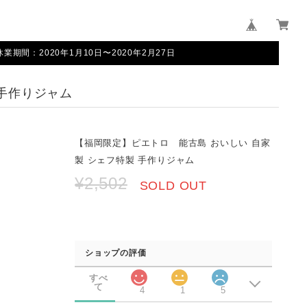
間：2020年1月10日〜2020年2月27日
 手作りジャム
【福岡限定】ピエトロ 能古島 おいしい 自家
製 シェフ特製 手作りジャム
¥2,502
SOLD OUT
ショップの評価
すべ
て
4
1
5