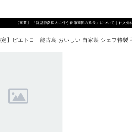
【重要】 『新型肺炎拡大に伴う春節期間の延長』について｜仕入先休業期
限定】ピエトロ 能古島 おいしい 自家製 シェフ特製