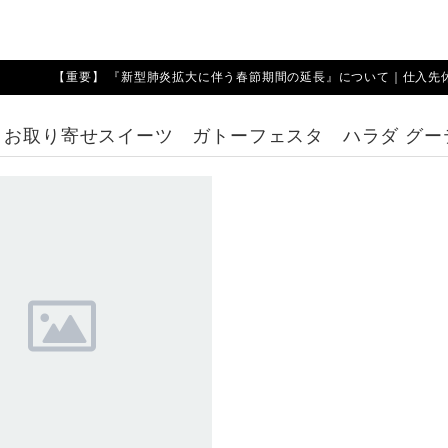
【重要】 『新型肺炎拡大に伴う春節期間の延長』について｜仕入先休業期
 お取り寄せスイーツ ガトーフェスタ ハラダ グー