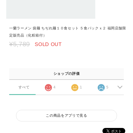
一蘭ラーメン 袋麺 ちぢれ麺１０食セット ５食パックｘ２ 福岡店舗限
定販売品（化粧箱付）
¥5,789
SOLD OUT
ショップの評価
すべて
4
1
5
この商品をアプリで見る