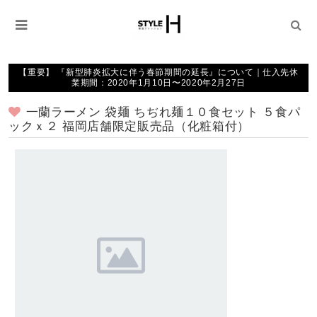
【重要】 『新型肺炎拡大に伴う春節期間の延長』について｜仕入先休
業期間：2020年1月10日〜2020年2月27日
一蘭ラーメン 袋麺 ちぢれ麺１０食セット ５食パ
ックｘ２ 福岡店舗限定販売品（化粧箱付）