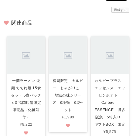
通報する
関連商品
一蘭ラーメン 袋
福岡限定 カルビ
カルビープラス
麺 ちぢれ麺 15食
ー じゃがりこ
エッセンス エッ
セット 5食パック
地域の味シリー
センポテト
ｘ3 福岡店舗限定
ズ 8種類 8袋セ
Calbee
販売品（化粧箱
ット
ESSENCE 博多
付）
¥1,999
阪急 5箱入り
¥8,222
ギフトBOX 限定
¥5,575