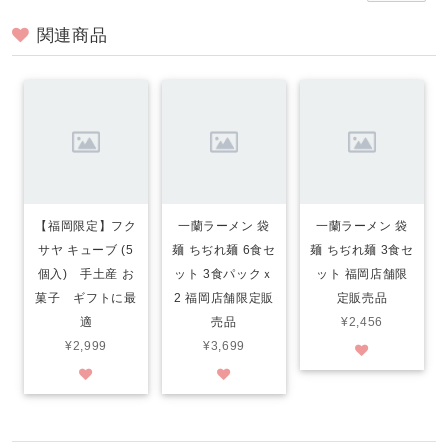
関連商品
【福岡限定】フク
一蘭ラーメン 袋
一蘭ラーメン 袋
サヤ キューブ (5
麺 ちぢれ麺 6食セ
麺 ちぢれ麺 3食セ
個入) 手土産 お
ット 3食パックｘ
ット 福岡店舗限
菓子 ギフトに最
2 福岡店舗限定販
定販売品
適
売品
¥2,456
¥2,999
¥3,699