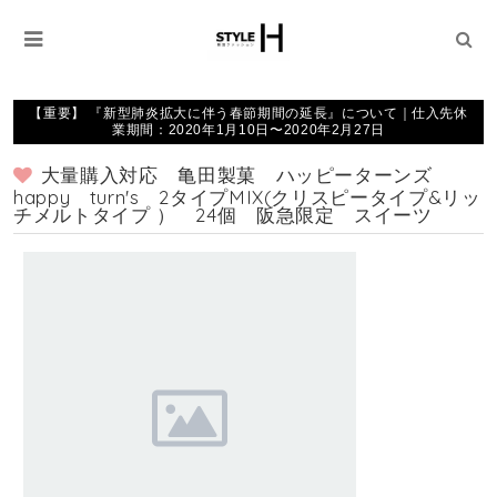
【重要】 『新型肺炎拡大に伴う春節期間の延長』について｜仕入先休
業期間：2020年1月10日〜2020年2月27日
大量購入対応 亀田製菓 ハッピーターンズ
happy turn's 2タイプMIX(クリスピータイプ&リッ
チメルトタイプ ） 24個 阪急限定 スイーツ