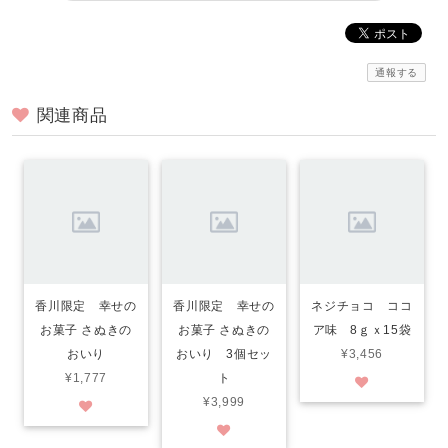
通報する
関連商品
香川限定 幸せの
香川限定 幸せの
ネジチョコ ココ
お菓子 さぬきの
お菓子 さぬきの
ア味 8ｇｘ15袋
おいり
おいり 3個セッ
¥3,456
¥1,777
ト
¥3,999