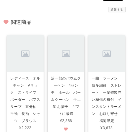
通報する
関連商品
レディース オル
治一郎のバウムク
一蘭 ラーメン
チャン Vネッ
ーヘン 4セン
博多細麺 ストレ
ク ストライプ
チ ホール バー
ート 一蘭特製赤
ボーダー パフス
ムクーヘン 手土
い秘伝の粉付 イ
リーブ 五分袖
産 お菓子 ギフ
ンスタントラーメ
半袖 長袖 シャ
トに最適
ン お取り寄せ
ツ ブラウス
¥2,888
福岡限定
¥2,222
¥3,678