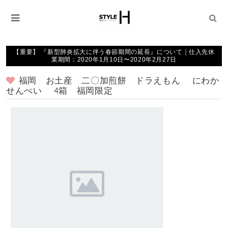
【重要】 『新型肺炎拡大に伴う春節期間の延長』について｜仕入先休
業期間：2020年1月10日〜2020年2月27日
福岡 お土産 二〇加煎餅 ドラえもん にわか
せんぺい 4箱 福岡限定