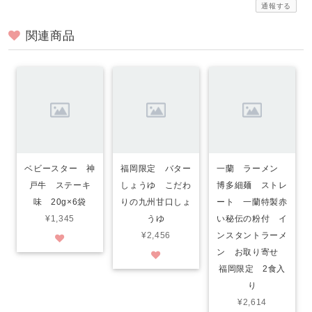
通報する
関連商品
ベビースター 神
福岡限定 バター
一蘭 ラーメン
戸牛 ステーキ
しょうゆ こだわ
博多細麺 ストレ
味 20g×6袋
りの九州甘口しょ
ート 一蘭特製赤
¥1,345
うゆ
い秘伝の粉付 イ
¥2,456
ンスタントラーメ
ン お取り寄せ
福岡限定 2食入
り
¥2,614