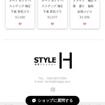
ョーツ セット バ
ョーツ セット バ
トメイク 補正下
ストアップ 補正
ストアップ 補正
着 盛り 脇高
下着 育乳ブラ
下着 育乳ブラ
谷間メイク
¥1,099
¥1,077
¥1,999
TEL： 050-5273-7535
E-mail：
faces@tripppp.com
ショップに質問する