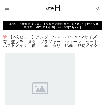
【重要】 『新型肺炎拡大に伴う春節期間の延長』について｜仕入先休
業期間：2020年1月10日〜2020年2月27日
【2枚セット】アンダーバスト70〜90cmサイズ
有 盛ブラ 脇肉 ブラジャー ショーツ セット
バストメイク 補正下着 盛り 脇高 谷間メイク