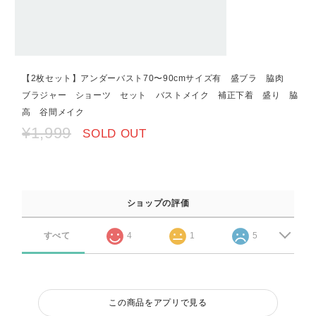
【2枚セット】アンダーバスト70〜90cmサイズ有 盛ブラ 脇肉
ブラジャー ショーツ セット バストメイク 補正下着 盛り 脇
高 谷間メイク
¥1,999
SOLD OUT
ショップの評価
すべて
4
1
5
この商品をアプリで見る