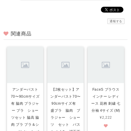
通報する
関連商品
アンダーバスト
【2枚セット】ア
FaceS ブラウス
70〜90cmサイズ
ンダーバスト70〜
インナー レディ
有 脇肉 ブラジャ
90cmサイズ有
ース 花柄 刺繍 七
ー ブラ ショー
盛ブラ 脇肉 ブ
分袖 4サイズ (M)
ツセット 脇高 脇
ラジャー ショー
¥2,222
肉 ブラ ブラ＆シ
ツ セット バス