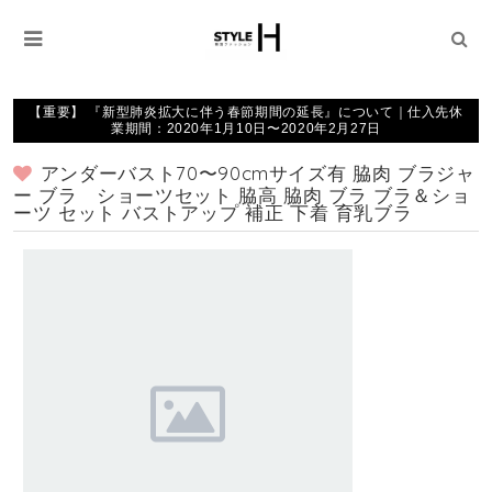
【重要】 『新型肺炎拡大に伴う春節期間の延長』について｜仕入先休
業期間：2020年1月10日〜2020年2月27日
アンダーバスト70〜90cmサイズ有 脇肉 ブラジャ
ー ブラ ショーツセット 脇高 脇肉 ブラ ブラ＆ショ
ーツ セット バストアップ 補正 下着 育乳ブラ