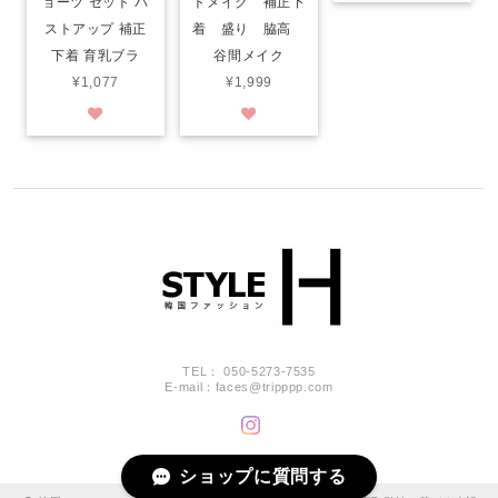
ョーツ セット バ
トメイク 補正下
ストアップ 補正
着 盛り 脇高
下着 育乳ブラ
谷間メイク
¥1,077
¥1,999
TEL： 050-5273-7535
E-mail：
faces@tripppp.com
ショップに質問する