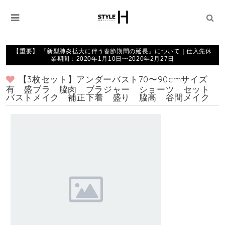
【重要】 『新型肺炎拡大に伴う春節期間の延長』について｜仕入先休
業期間：2020年1月10日〜2020年2月27日
【3枚セット】アンダーバスト70〜90cmサイズ
有 盛ブラ 脇肉 ブラジャー ショーツ セット
バストメイク 補正下着 盛り 脇高 谷間メイク