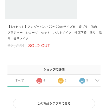
【3枚セット】アンダーバスト70〜90cmサイズ有 盛ブラ 脇肉
ブラジャー ショーツ セット バストメイク 補正下着 盛り 脇
高 谷間メイク
¥2,728
SOLD OUT
ショップの評価
すべて
4
1
5
この商品をアプリで見る