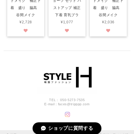
トメイク 補正下
ョーツ セット バ
トメイク 補正下
着 盛り 脇高
ストアップ 補正
着 盛り 脇高
谷間メイク
下着 育乳ブラ
谷間メイク
¥2,728
¥1,077
¥2,036
TEL： 050-5273-7535
E-mail：
faces@tripppp.com
ショップに質問する