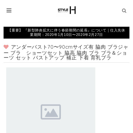
【重要】 『新型肺炎拡大に伴う春節期間の延長』について｜仕入先休
業期間：2020年1月10日〜2020年2月27日
アンダーバスト70〜90cmサイズ有 脇肉 ブラジャ
ー ブラ ショーツセット 脇高 脇肉 ブラ ブラ＆ショ
ーツ セット バストアップ 補正 下着 育乳ブラ