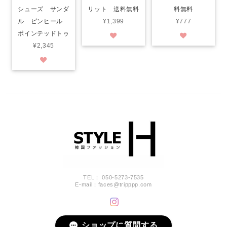
シューズ サンダ
リット 送料無料
料無料
ル ピンヒール
¥1,399
¥777
ポインテッドトゥ
¥2,345
TEL： 050-5273-7535
E-mail：
faces@tripppp.com
ショップに質問する