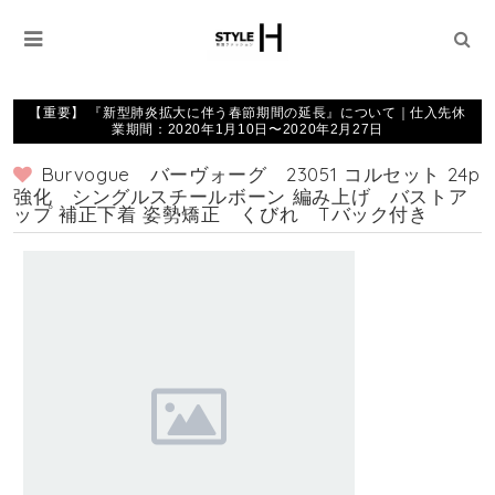
【重要】 『新型肺炎拡大に伴う春節期間の延長』について｜仕入先休
業期間：2020年1月10日〜2020年2月27日
Burvogue バーヴォーグ 23051 コルセット 24p
強化 シングルスチールボーン 編み上げ バストア
ップ 補正下着 姿勢矯正 くびれ Tバック付き