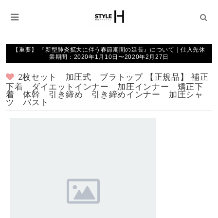
【重要】 『新型肺炎拡大に伴う春節期間の延長』について｜仕入先休
業期間：2020年1月10日〜2020年2月27日
2枚セット 加圧式 ブラトップ 【正規品】 補正
下着 ダイエットインナー 加圧インナー 矯正下
着 体幹 引き締め 引き締めインナー 加圧シャ
ツ バスト