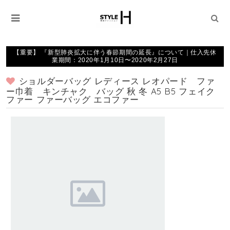
【重要】 『新型肺炎拡大に伴う春節期間の延長』について｜仕入先休
業期間：2020年1月10日〜2020年2月27日
ショルダーバッグ レディース レオパード ファ
ー巾着 キンチャク バッグ 秋 冬 A5 B5 フェイク
ファー ファーバッグ エコファー