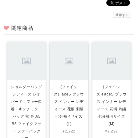
通報する
関連商品
ショルダーバッグ
(フェイシ
(フェイシ
レディース レオ
ズ)FaceS ブラウ
ズ)FaceS ブラウ
パード ファー巾
ス インナー レデ
ス インナー レデ
着 キンチャク
ィース 花柄 刺繍
ィース 花柄 刺繍
バッグ 秋 冬 A5
七分袖 4サイズ
七分袖 4サイズ
B5 フェイクファ
(L)
(M)
ー ファーバッグ
¥2,222
¥2,222