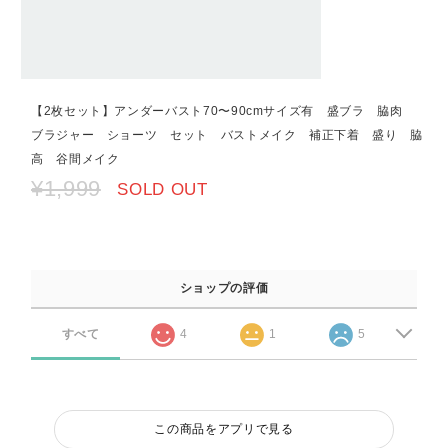
【2枚セット】アンダーバスト70〜90cmサイズ有 盛ブラ 脇肉
ブラジャー ショーツ セット バストメイク 補正下着 盛り 脇
高 谷間メイク
¥1,999
SOLD OUT
ショップの評価
すべて
4
1
5
この商品をアプリで見る