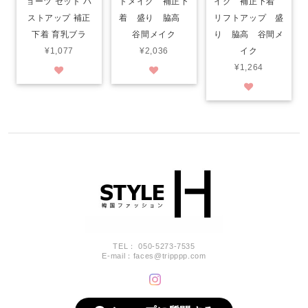
ョーツ セット バ
トメイク 補正下
イク 補正下着
ストアップ 補正
着 盛り 脇高
リフトアップ 盛
下着 育乳ブラ
谷間メイク
り 脇高 谷間メ
¥1,077
¥2,036
イク
¥1,264
TEL： 050-5273-7535
E-mail：
faces@tripppp.com