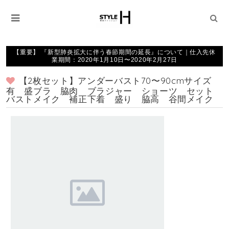
【重要】 『新型肺炎拡大に伴う春節期間の延長』について｜仕入先休
業期間：2020年1月10日〜2020年2月27日
【2枚セット】アンダーバスト70〜90cmサイズ
有 盛ブラ 脇肉 ブラジャー ショーツ セット
バストメイク 補正下着 盛り 脇高 谷間メイク