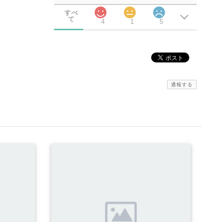
すべ
て
4
1
5
通報する