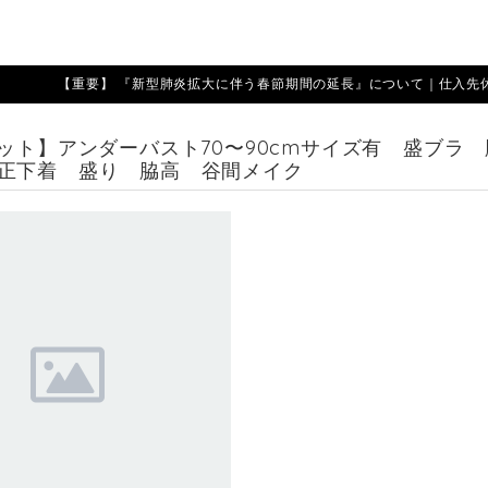
【重要】 『新型肺炎拡大に伴う春節期間の延長』について｜仕入先休業期
セット】アンダーバスト70〜90cmサイズ有 盛ブラ
正下着 盛り 脇高 谷間メイク