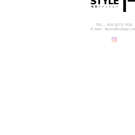
TEL： 050-5273-7535
E-mail：
faces@tripppp.c