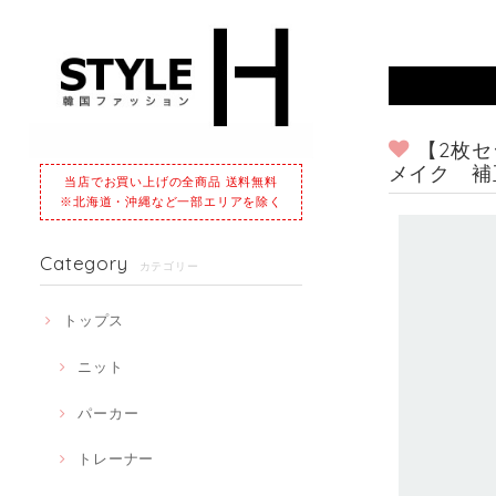
【2枚
メイク 補
当店でお買い上げの全商品 送料無料
※北海道・沖縄など一部エリアを除く
Category
カテゴリー
トップス
ニット
パーカー
トレーナー