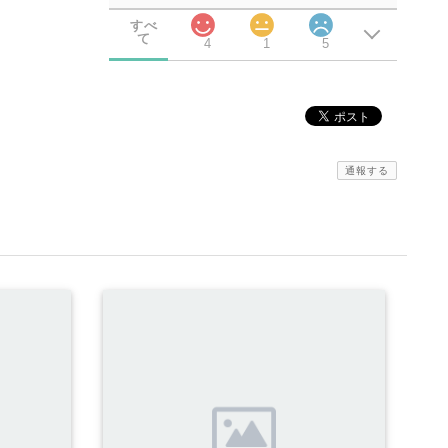
すべ
て
4
1
5
通報する