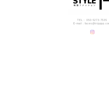
TEL： 050-5273-7535
E-mail：
faces@tripppp.c