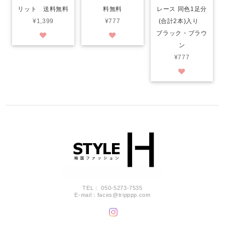
リット 送料無料
料無料
レース 同色1足分
¥1,399
¥777
(合計2本)入り
ブラック・ブラウ
ン
¥777
TEL： 050-5273-7535
E-mail：
faces@tripppp.com