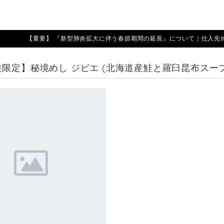
【重要】 『新型肺炎拡大に伴う春節期間の延長』について｜仕入先休業期
限定】秘境めし ジビエ (北海道産鮭と羅臼昆布スー