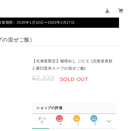
間：2020年1月10日〜2020年2月27日
プの混ぜご飯)
【北海道限定】秘境めし ジビエ (北海道産鮭
と羅臼昆布スープの混ぜご飯)
¥2,222
SOLD OUT
ショップの評価
すべ
て
4
1
5