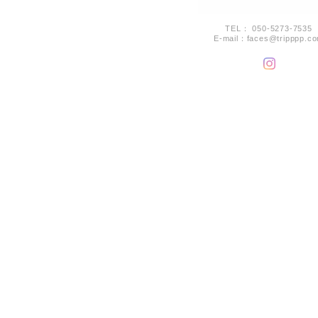
TEL： 050-5273-7535
E-mail：
faces@tripppp.c