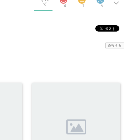
すべ
て
4
1
5
通報する