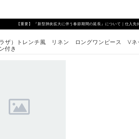
【重要】 『新型肺炎拡大に伴う春節期間の延長』について｜仕入先休業期
A（ラザ）トレンチ風 リネン ロングワンピース V
ン付き