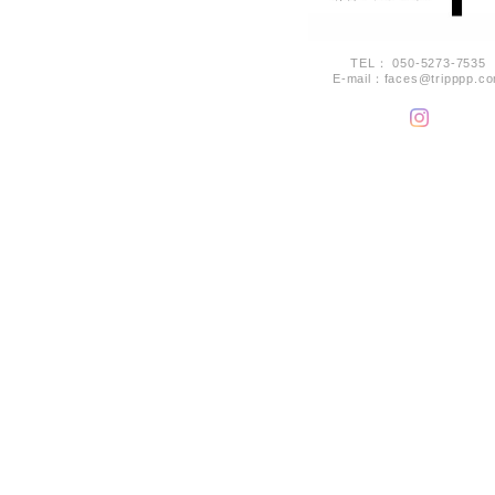
TEL： 050-5273-7535
E-mail：
faces@tripppp.c