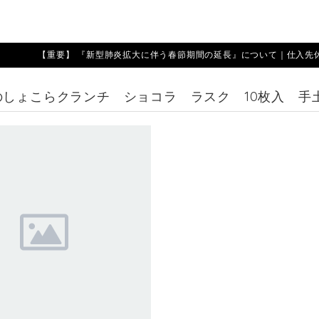
【重要】 『新型肺炎拡大に伴う春節期間の延長』について｜仕入先休業期
のしょこらクランチ ショコラ ラスク 10枚入 手