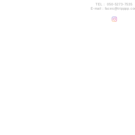
TEL： 050-5273-7535
E-mail：
faces@tripppp.c