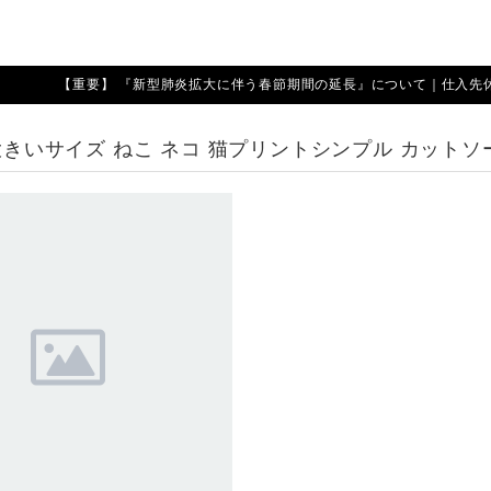
【重要】 『新型肺炎拡大に伴う春節期間の延長』について｜仕入先休業期
 大きいサイズ ねこ ネコ 猫プリントシンプル カットソー 