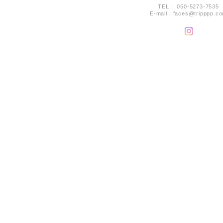
TEL： 050-5273-7535
E-mail：
faces@tripppp.c