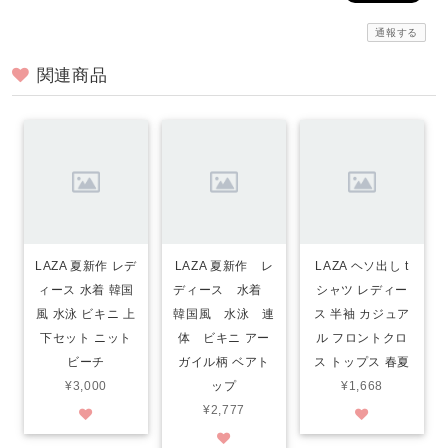
通報する
関連商品
LAZA 夏新作 レデ
LAZA 夏新作 レ
LAZA ヘソ出し t
ィース 水着 韓国
ディース 水着
シャツ レディー
風 水泳 ビキニ 上
韓国風 水泳 連
ス 半袖 カジュア
下セット ニット
体 ビキニ アー
ル フロントクロ
ビーチ
ガイル柄 ベアト
ス トップス 春夏
¥3,000
ップ
¥1,668
¥2,777