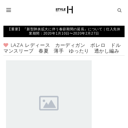
【重要】 『新型肺炎拡大に伴う春節期間の延長』について｜仕入先休
業期間：2020年1月10日〜2020年2月27日
LAZA レディース カーディガン ボレロ ドル
マンスリーブ 春夏 薄手 ゆったり 透かし編み