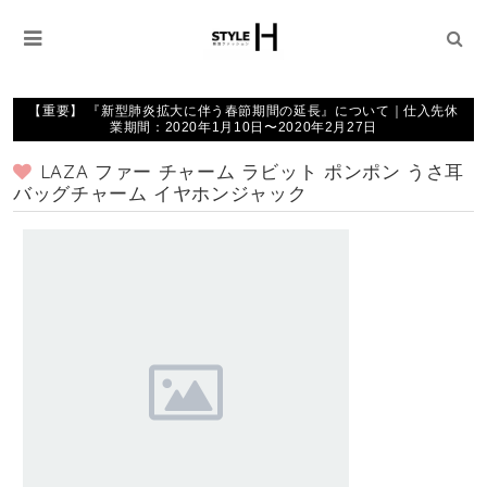
【重要】 『新型肺炎拡大に伴う春節期間の延長』について｜仕入先休
業期間：2020年1月10日〜2020年2月27日
LAZA ファー チャーム ラビット ポンポン うさ耳
バッグチャーム イヤホンジャック