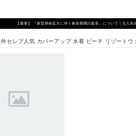
【重要】 『新型肺炎拡大に伴う春節期間の延長』について｜仕入先休業期
 海外セレブ人気 カバーアップ 水着 ビーチ リゾートウ