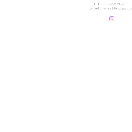
TEL： 050-5273-7535
E-mail：
faces@tripppp.c