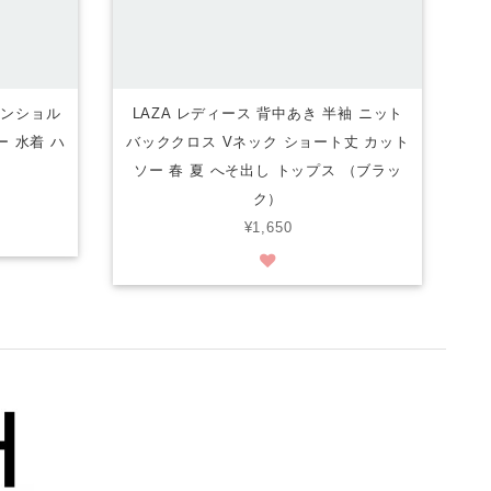
ワンショル
LAZA レディース 背中あき 半袖 ニット
ー 水着 ハ
バッククロス Vネック ショート丈 カット
ソー 春 夏 へそ出し トップス （ブラッ
ク）
¥1,650