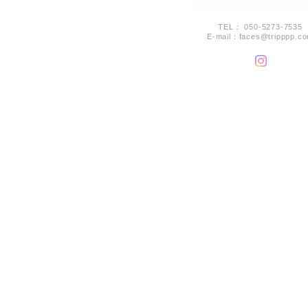
TEL： 050-5273-7535
E-mail：
faces@tripppp.c