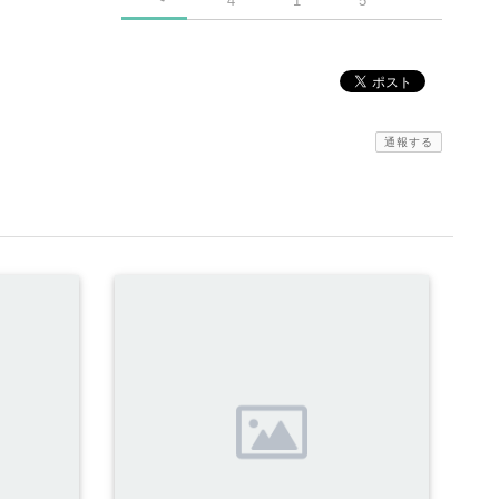
4
1
5
通報する