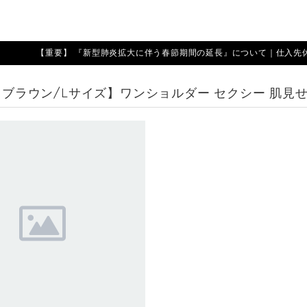
【重要】 『新型肺炎拡大に伴う春節期間の延長』について｜仕入先休業期
 【ブラウン/Lサイズ】ワンショルダー セクシー 肌見