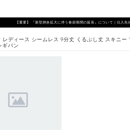
【重要】 『新型肺炎拡大に伴う春節期間の延長』について｜仕入先休業期
 青 レディース シームレス 9分丈 くるぶし丈 スキニー
レギパン