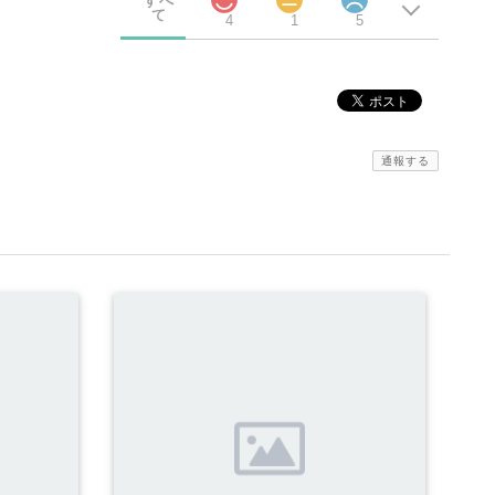
すべ
て
4
1
5
通報する