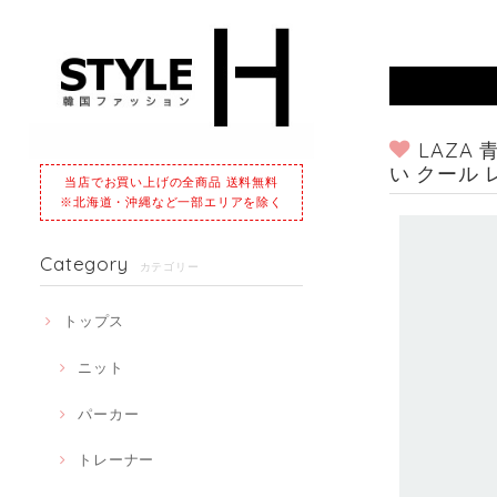
LAZA
い クール 
当店でお買い上げの全商品 送料無料
※北海道・沖縄など一部エリアを除く
Category
カテゴリー
トップス
ニット
パーカー
トレーナー