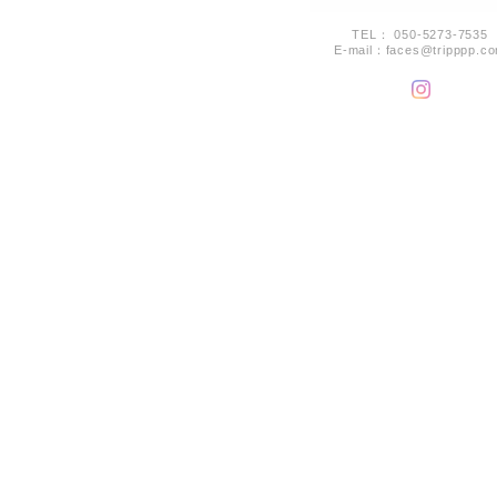
TEL： 050-5273-7535
E-mail：
faces@tripppp.c