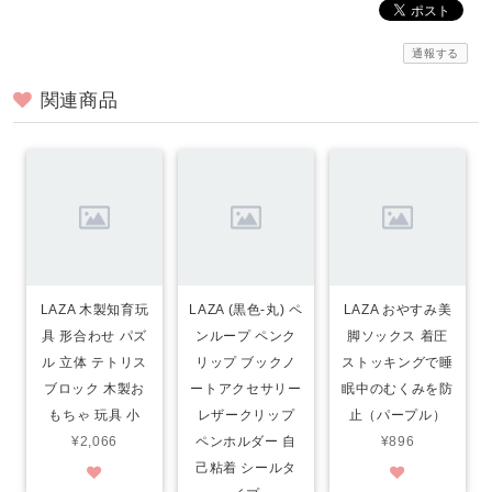
通報する
関連商品
LAZA 木製知育玩
LAZA (黒色-丸) ペ
LAZA おやすみ美
具 形合わせ パズ
ンループ ペンク
脚ソックス 着圧
ル 立体 テトリス
リップ ブックノ
ストッキングで睡
ブロック 木製お
ートアクセサリー
眠中のむくみを防
もちゃ 玩具 小
レザークリップ
止（パープル）
¥2,066
ペンホルダー 自
¥896
己粘着 シールタ