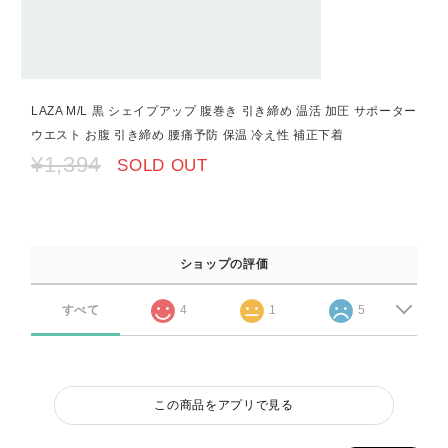
LAZA M/L 黒 シェイプアップ 腹巻き 引き締め 温活 加圧 サポーター
ウエスト お腹 引き締め 腰痛予防 保温 冷え性 補正下着
¥1,394
SOLD OUT
ショップの評価
すべて
4
1
5
この商品をアプリで見る