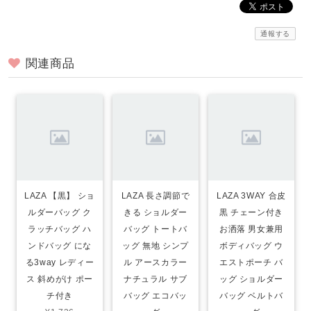
通報する
関連商品
LAZA 【黒】 ショ
LAZA 長さ調節で
LAZA 3WAY 合皮
ルダーバッグ ク
きる ショルダー
黒 チェーン付き
ラッチバッグ ハ
バッグ トートバ
お洒落 男女兼用
ンドバッグ にな
ッグ 無地 シンプ
ボディバッグ ウ
る3way レディー
ル アースカラー
エストポーチ バ
ス 斜めがけ ポー
ナチュラル サブ
ッグ ショルダー
チ付き
バッグ エコバッ
バッグ ベルトバ