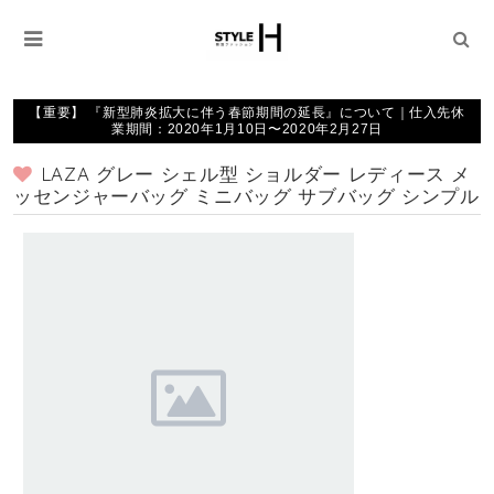
【重要】 『新型肺炎拡大に伴う春節期間の延長』について｜仕入先休
業期間：2020年1月10日〜2020年2月27日
LAZA グレー シェル型 ショルダー レディース メ
ッセンジャーバッグ ミニバッグ サブバッグ シンプル