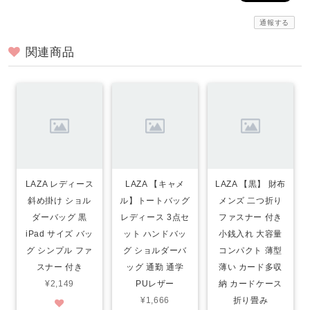
通報する
関連商品
LAZA レディース
LAZA 【キャメ
LAZA 【黒】 財布
斜め掛け ショル
ル】トートバッグ
メンズ 二つ折り
ダーバッグ 黒
レディース 3点セ
ファスナー 付き
iPad サイズ バッ
ット ハンドバッ
小銭入れ 大容量
グ シンプル ファ
グ ショルダーバ
コンパクト 薄型
スナー 付き
ッグ 通勤 通学
薄い カード多収
¥2,149
PUレザー
納 カードケース
¥1,666
折り畳み