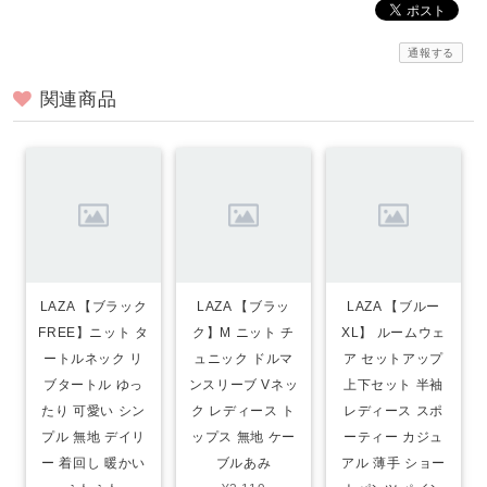
通報する
関連商品
LAZA 【ブラック
LAZA 【ブラッ
LAZA 【ブルー
FREE】ニット タ
ク】M ニット チ
XL】 ルームウェ
ートルネック リ
ュニック ドルマ
ア セットアップ
ブタートル ゆっ
ンスリーブ Vネッ
上下セット 半袖
たり 可愛い シン
ク レディース ト
レディース スポ
プル 無地 デイリ
ップス 無地 ケー
ーティー カジュ
ー 着回し 暖かい
ブルあみ
アル 薄手 ショー