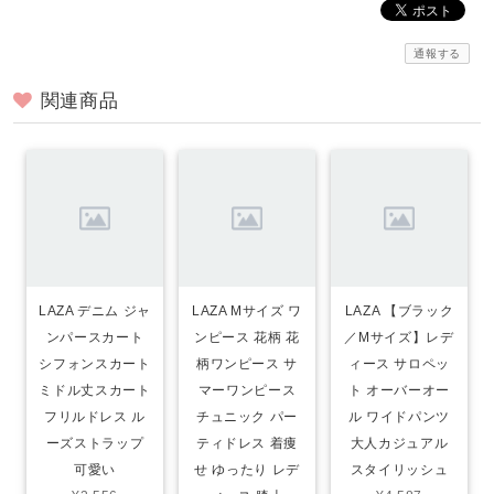
通報する
関連商品
LAZA デニム ジャ
LAZA Mサイズ ワ
LAZA 【ブラック
ンパースカート
ンピース 花柄 花
／Mサイズ】レデ
シフォンスカート
柄ワンピース サ
ィース サロペッ
ミドル丈スカート
マーワンピース
ト オーバーオー
フリルドレス ル
チュニック パー
ル ワイドパンツ
ーズストラップ
ティドレス 着痩
大人カジュアル
可愛い
せ ゆったり レデ
スタイリッシュ