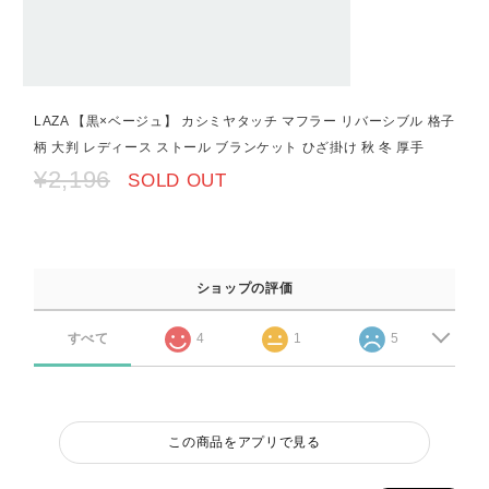
LAZA 【黒×ベージュ】 カシミヤタッチ マフラー リバーシブル 格子
柄 大判 レディース ストール ブランケット ひざ掛け 秋 冬 厚手
¥2,196
SOLD OUT
ショップの評価
すべて
4
1
5
この商品をアプリで見る