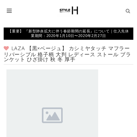
【重要】 『新型肺炎拡大に伴う春節期間の延長』について｜仕入先休
業期間：2020年1月10日〜2020年2月27日
LAZA 【黒×ベージュ】 カシミヤタッチ マフラー
リバーシブル 格子柄 大判 レディース ストール ブラ
ンケット ひざ掛け 秋 冬 厚手