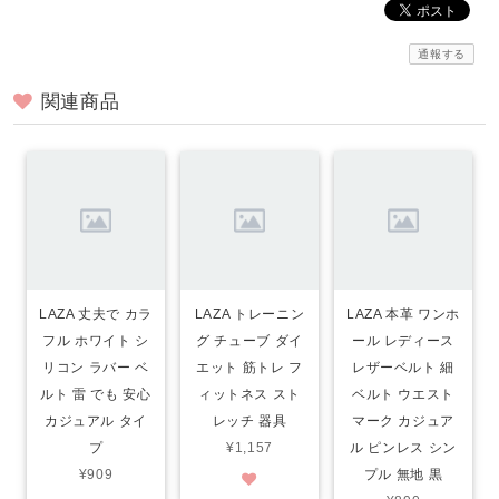
通報する
関連商品
LAZA 丈夫で カラ
LAZA トレーニン
LAZA 本革 ワンホ
フル ホワイト シ
グ チューブ ダイ
ール レディース
リコン ラバー ベ
エット 筋トレ フ
レザーベルト 細
ルト 雷 でも 安心
ィットネス スト
ベルト ウエスト
カジュアル タイ
レッチ 器具
マーク カジュア
プ
¥1,157
ル ピンレス シン
¥909
プル 無地 黒