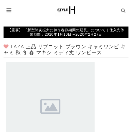
【重要】 『新型肺炎拡大に伴う春節期間の延長』について｜仕入先休
業期間：2020年1月10日〜2020年2月27日
LAZA 上品 リブニット ブラウン キャミワンピ キ
ャミ 秋 冬 春 マキシ ミディ丈 ワンピース