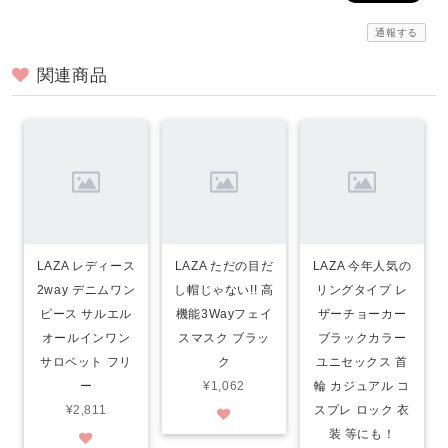
通報する
関連商品
LAZA レディース
LAZA ただの目だ
LAZA 今年人気の
2way デニムワン
し帽じゃない!! 高
リングタイプ レ
ピース サルエル
機能3Wayフェイ
ザーチョーカー
オールインワン
スマスク ブラッ
ブラックカラー
サロペット フリ
ク
ユニセックス 首
ー
¥1,062
輪 カジュアル コ
¥2,811
スプレ ロック 衣
装 等にも！