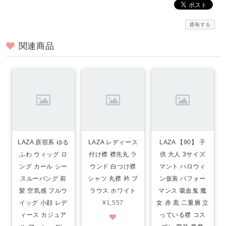
通報する
関連商品
LAZA 原宿系 ゆる
LAZA レディース
LAZA 【90】 子
ふわ ウィッグ ロ
付け襟 襟先丸 ラ
供 大人 3サイズ
ング カール シー
ウンド 白つけ襟
マント ハロウィ
スルーバング 前
シャツ 丸襟 衿 ブ
ン仮装 パフォー
髪 空気感 フルウ
ラウス ホワイト
マンス 吸血鬼 魔
イッグ 小顔 レデ
¥1,557
女 赤 黒 二重層 立
ィース カジュア
っている襟 コス