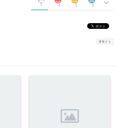
すべ
て
4
1
5
通報する