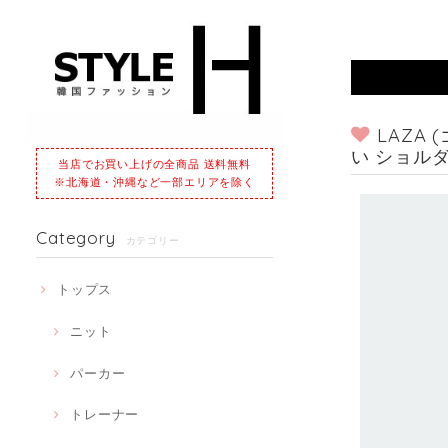
LAZA
い ショル
当店でお買い上げの全商品 送料無料
※北海道・沖縄など一部エリアを除く
Category
カテゴリー
トップス
ニット
パーカー
トレーナー