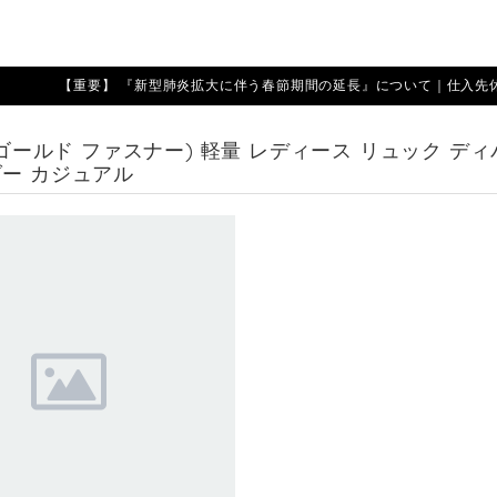
【重要】 『新型肺炎拡大に伴う春節期間の延長』について｜仕入先休業期
 (ゴールド ファスナー) 軽量 レディース リュック 
ダー カジュアル