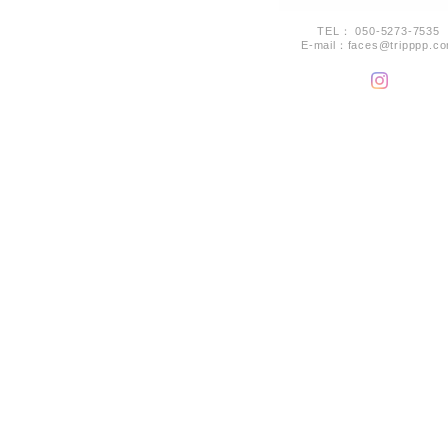
TEL： 050-5273-7535
E-mail：
faces@tripppp.c